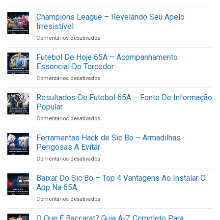
E
Aplicativo
Um
Ganhe
De
Champions League – Revelando Seu Apelo
Jogo
Prêmios
Tiro
De
Irresistível
Ao
Premiação
em
Comentários desativados
Peixe
Incrível
Champions
65a
No
League
Futebol De Hoje 65A – Acompanhamento
–
65A
–
Fácil
Essencial Do Torcedor
Revelando
E
em
Comentários desativados
Seu
Envolvente
Futebol
Apelo
De
Resultados De Futebol 65A – Fonte De Informação
Irresistível
Hoje
Popular
65A
em
Comentários desativados
–
Resultados
Acompanhamento
De
Ferramentas Hack de Sic Bo – Armadilhas
Essencial
Futebol
Do
Perigosas A Evitar
65A
Torcedor
em
Comentários desativados
–
Ferramentas
Fonte
Hack
Baixar Do Sic Bo – Top 4 Vantagens Ao Instalar O
De
de
Informação
App Na 65A
Sic
Popular
em
Comentários desativados
Bo
Baixar
–
Do
O Que É Baccarat? Guia A-Z Completo Para
Armadilhas