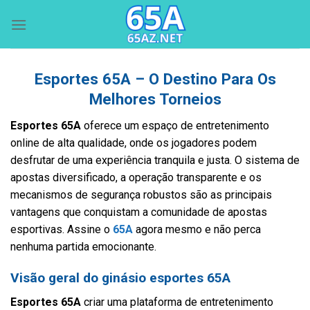
Skip
to
content
Esportes 65A – O Destino Para Os
Melhores Torneios
Esportes 65A
oferece um espaço de entretenimento
online de alta qualidade, onde os jogadores podem
desfrutar de uma experiência tranquila e justa. O sistema de
apostas diversificado, a operação transparente e os
mecanismos de segurança robustos são as principais
vantagens que conquistam a comunidade de apostas
esportivas. Assine o
65A
agora mesmo e não perca
nenhuma partida emocionante.
Visão geral do ginásio esportes 65A
Esportes 65A
criar uma plataforma de entretenimento