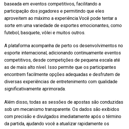
baseada em eventos competitivos, facilitando a
participação dos jogadores e permitindo que eles
aproveitem ao máximo a experiência.Você pode tentar a
sorte em uma variedade de esportes emocionantes, como
futebol, basquete, vôlei e muitos outros.
A plataforma acompanha de perto os desenvolvimentos no
esporte internacional, adicionando continuamente eventos
competitivos, desde competições de pequena escala até
as de mais alto nível. Isso permite que os participantes
encontrem facilmente opções adequadas e desfrutem de
diversas experiências de entretenimento com qualidade
significativamente aprimorada.
Além disso, todas as sessões de apostas são conduzidas
sob um mecanismo transparente. Os dados são exibidos
com precisão e divulgados imediatamente após o término
da partida, ajudando você a atualizar rapidamente os