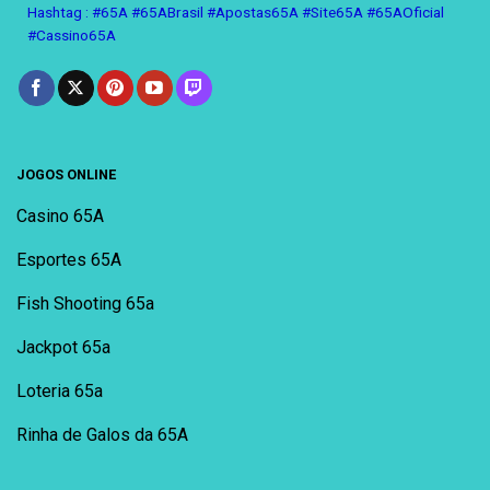
Hashtag : #65A #65ABrasil #Apostas65A #Site65A #65AOficial
#Cassino65A
JOGOS ONLINE
Casino 65A
Esportes 65A
Fish Shooting 65a
Jackpot 65a
Loteria 65a
Rinha de Galos da 65A